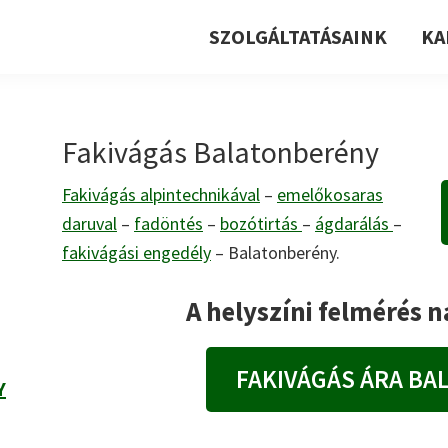
SZOLGÁLTATÁSAINK
KA
Fakivágás Balatonberény
Fakivágás alpintechnikával
–
emelőkosaras
daruval
–
fadöntés
–
bozótirtás
–
ágdarálás
–
fakivágási engedély
– Balatonberény.
A helyszíni felmérés 
FAKIVÁGÁS ÁRA BA
Y