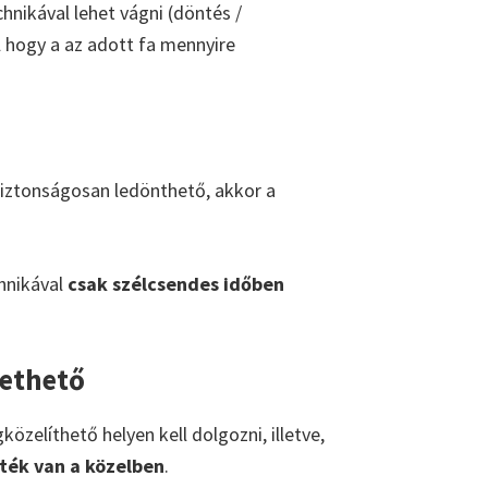
hnikával lehet vágni (döntés /
l hogy a az adott fa mennyire
 biztonságosan ledönthető, akkor a
chnikával
csak szélcsendes időben
vethető
zelíthető helyen kell dolgozni, illetve,
eték van a közelben
.