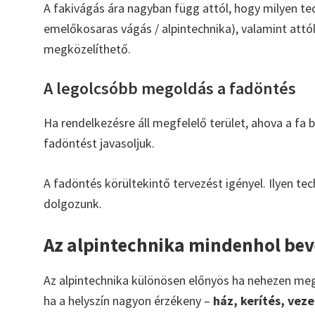
A fakivágás ára nagyban függ attól, hogy milyen tec
emelőkosaras vágás / alpintechnika), valamint attó
megközelíthető.
A legolcsóbb megoldás a fadöntés
Ha rendelkezésre áll megfelelő terület, ahova a fa
fadöntést javasoljuk.
A fadöntés körültekintő tervezést igényel. Ilyen te
dolgozunk.
Az alpintechnika mindenhol be
Az alpintechnika különösen előnyös ha nehezen megkö
ha a helyszín nagyon érzékeny –
ház, kerítés, vez