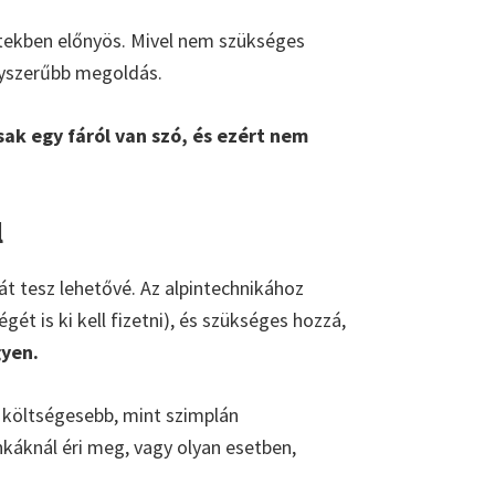
ztekben előnyös. Mivel nem szükséges
gyszerűbb megoldás.
ak egy fáról van szó, és ezért nem
l
 tesz lehetővé. Az alpintechnikához
gét is ki kell fizetni), és szükséges hozzá,
gyen.
l költségesebb, mint szimplán
nkáknál éri meg, vagy olyan esetben,