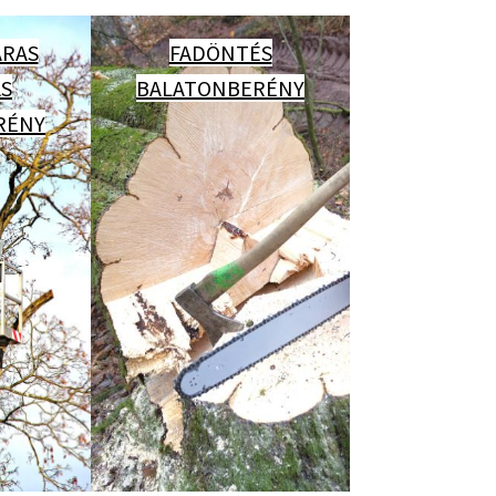
RAS
FADÖNTÉS
ÁS
BALATONBERÉNY
RÉNY