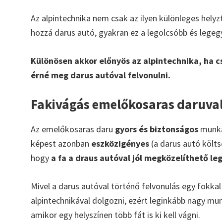
Az alpintechnika nem csak az ilyen különleges hely
hozzá darus autó, gyakran ez a legolcsóbb és lege
Különösen akkor előnyös az alpintechnika, ha cs
érné meg darus autóval felvonulni.
Fakivágás emelőkosaras daruva
Az emelőkosaras daru
gyors és biztonságos
munkát
képest azonban
eszközigényes
(a darus autó költsé
hogy
a fa a draus autóval jól megközelíthető le
Mivel a darus autóval történő felvonulás egy fokka
alpintechnikával dolgozni, ezért leginkább nagy mu
amikor egy helyszínen több fát is ki kell vágni.