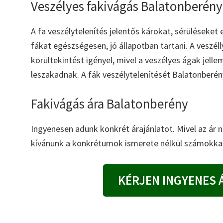
Veszélyes fakivágás Balatonberény
A fa veszélytelenítés jelentős károkat, sérüléseket
fákat egészségesen, jó állapotban tartani. A veszél
körültekintést igényel, mivel a veszélyes ágak jel
leszakadnak. A fák veszélytelenítését Balatonberény 
Fakivágás ára Balatonberény
Ingyenesen adunk konkrét árajánlatot. Mivel az ár
kívánunk a konkrétumok ismerete nélkül számokkal
KÉRJEN INGYENES 