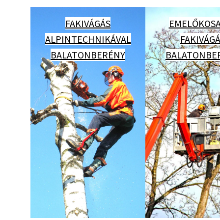
FAKIVÁGÁS
EMELŐKOSA
ALPINTECHNIKÁVAL
FAKIVÁG
BALATONBERÉNY
BALATONBE