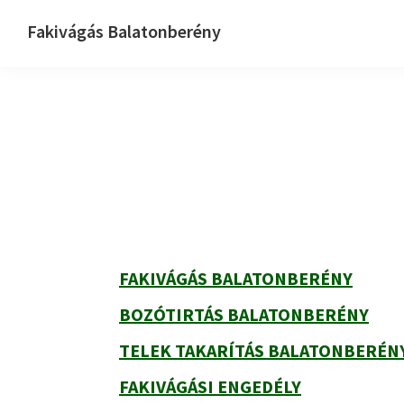
Ugrás
Skip
Ugrás
Ugrás
Fakivágás Balatonberény
az
to
az
a
Fakivagas
elsődleges
main
elsődleges
lábléchez
Balatonberény
navigációhoz
content
oldalsávhoz
Elsődleges
oldalsáv
FAKIVÁGÁS BALATONBERÉNY
BOZÓTIRTÁS BALATONBERÉNY
TELEK TAKARÍTÁS BALATONBERÉN
FAKIVÁGÁSI ENGEDÉLY