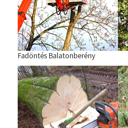
Fadöntés Balatonberény