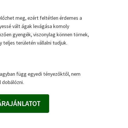
 előzhet meg, ezért feltétlen érdemes a
lyessé vált ágak levágása komoly
lemzően gyengék, viszonylag können törnek,
teljes területén vállalni tudjuk.
 nagyban függ egyedi tényezőktől, nem
 dobálózni.
ÁRAJÁNLATOT