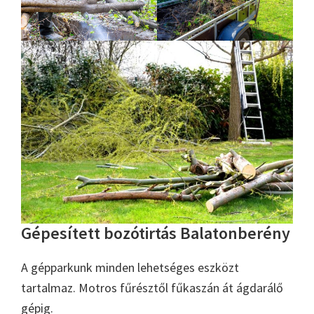
Gépesített bozótirtás Balatonberény
A gépparkunk minden lehetséges eszközt
tartalmaz. Motros fűrésztől fűkaszán át ágdarálő
gépig.