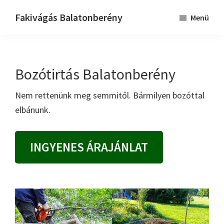
Skip
Ugrás
Ugrás
Fakivágás Balatonberény
Menü
to
az
a
Fakivagas
main
elsődleges
lábléchez
Balatonberény
content
oldalsávhoz
Bozótirtás Balatonberény
Nem rettenünk meg semmitől. Bármilyen bozóttal
elbánunk.
INGYENES ÁRAJÁNLAT