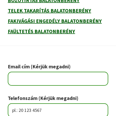
BOZÓTIRTÁS BALATONBERÉNY
TELEK TAKARÍTÁS BALATONBERÉNY
FAKIVÁGÁSI ENGEDÉLY BALATONBERÉNY
FAÜLTETÉS BALATONBERÉNY
Footer
Email cím (Kérjük megadni)
Telefonszám (Kérjük megadni)